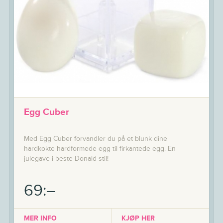
Egg Cuber
Med Egg Cuber forvandler du på et blunk dine
hardkokte hardformede egg til firkantede egg. En
julegave i beste Donald-stil!
69:–
MER INFO
KJØP HER