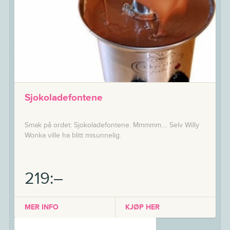
Sjokoladefontene
Smak på ordet: Sjokoladefontene. Mmmmm.... Selv Willy
Wonka ville ha blitt misunnelig.
219:–
MER INFO
KJØP HER