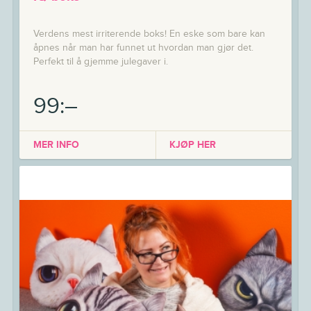
Verdens mest irriterende boks! En eske som bare kan
åpnes når man har funnet ut hvordan man gjør det.
Perfekt til å gjemme julegaver i.
99:–
MER INFO
KJØP HER