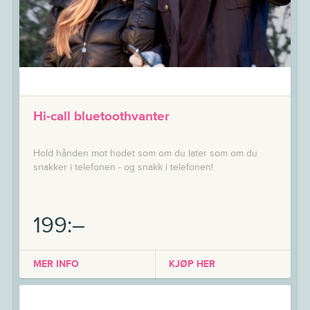
Hi-call bluetoothvanter
Hold hånden mot hodet som om du later som om du
snakker i telefonen - og snakk i telefonen!
199:–
MER INFO
KJØP HER