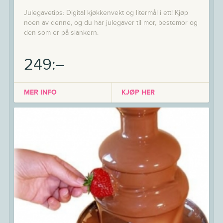
Julegavetips: Digital kjøkkenvekt og litermål i ett! Kjøp
noen av denne, og du har julegaver til mor, bestemor og
den som er på slankern.
249:–
MER INFO
KJØP HER