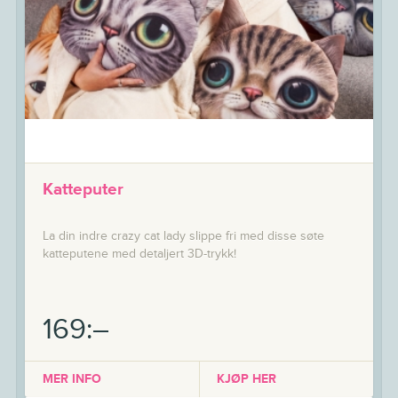
Katteputer
La din indre crazy cat lady slippe fri med disse søte
katteputene med detaljert 3D-trykk!
169:–
MER INFO
KJØP HER