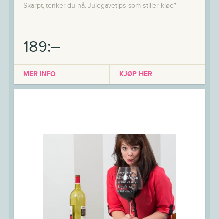
Skarpt, tenker du nå. Julegavetips som stiller kløe?
189:–
MER INFO
KJØP HER