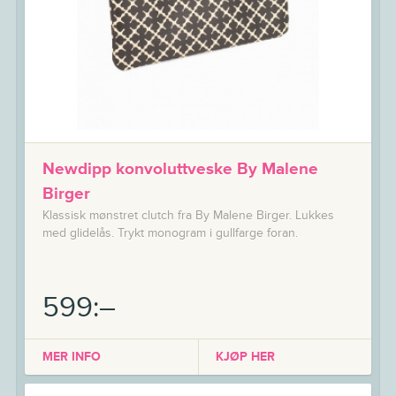
Newdipp konvoluttveske By Malene
Birger
Klassisk mønstret clutch fra By Malene Birger. Lukkes
med glidelås. Trykt monogram i gullfarge foran.
599:–
MER INFO
KJØP HER