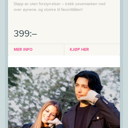
Slapp av uten forstyrrelser – trekk sovemasken ned
over øynene, og slumre til favorittlåten!
399:–
MER INFO
KJØP HER