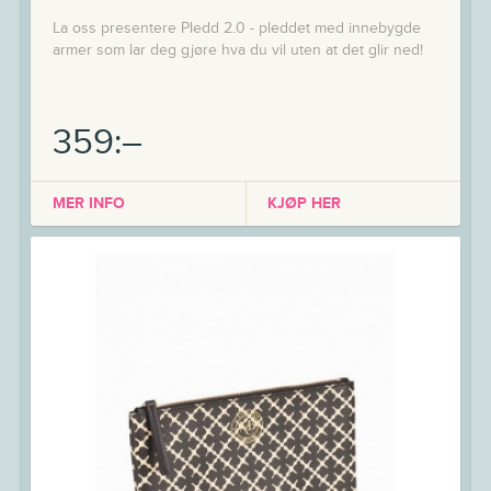
La oss presentere Pledd 2.0 - pleddet med innebygde
armer som lar deg gjøre hva du vil uten at det glir ned!
359:–
MER INFO
KJØP HER