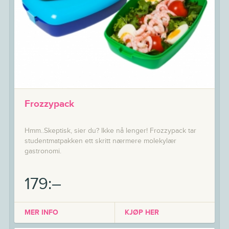
Frozzypack
Hmm..Skeptisk, sier du? Ikke nå lenger! Frozzypack tar
studentmatpakken ett skritt nærmere molekylær
gastronomi.
179:–
MER INFO
KJØP HER