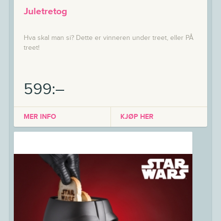
Juletretog
Hva skal man si? Dette er vinneren under treet, eller PÅ
treet!
599:–
MER INFO
KJØP HER