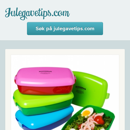
Julegavetips.com
Søk på julegavetips.com