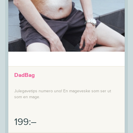
DadBag
Julegavetips numero uno! En mageveske som ser ut
som en mage.
199:–