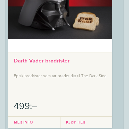
Darth Vader brødrister
Episk brødrister som tar brødet ditt til The Dark Side
499:–
MER INFO
KJØP HER