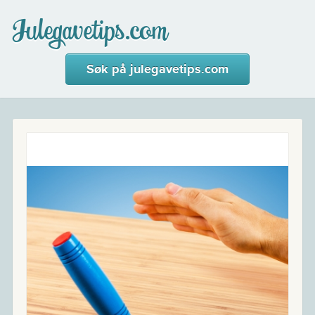
Julegavetips.com
Søk på julegavetips.com