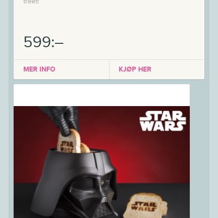
treet!
599:–
MER INFO
KJØP HER