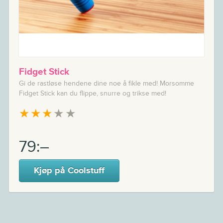
Fidget Stick
Gi de rastløse hendene dine noe å fikle med! Morsomme
Fidget Stick kan du flippe, snurre og trikse med!
★
★
★
★
★
79:–
Kjøp på Coolstuff