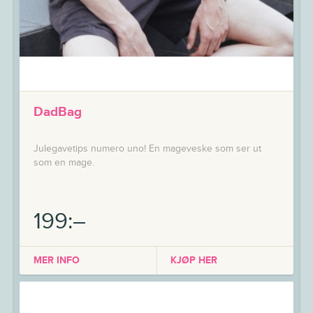
DadBag
Julegavetips numero uno! En mageveske som ser ut
som en mage.
199:–
MER INFO
KJØP HER