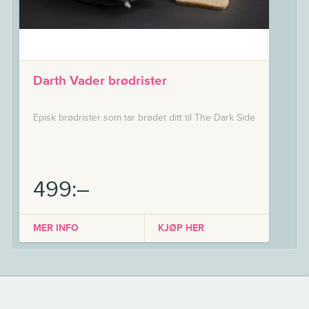
Darth Vader brødrister
Episk brødrister som tar brødet ditt til The Dark Side
499:–
MER INFO
KJØP HER