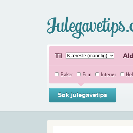
Julegavetips
Til
Al
Bøker
Film
Interiør
Hel