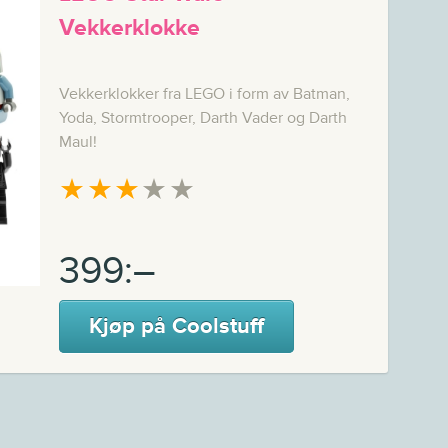
Vekkerklokke
Vekkerklokker fra LEGO i form av Batman,
Yoda, Stormtrooper, Darth Vader og Darth
Maul!
★
★
★
★
★
399:–
Kjøp på Coolstuff