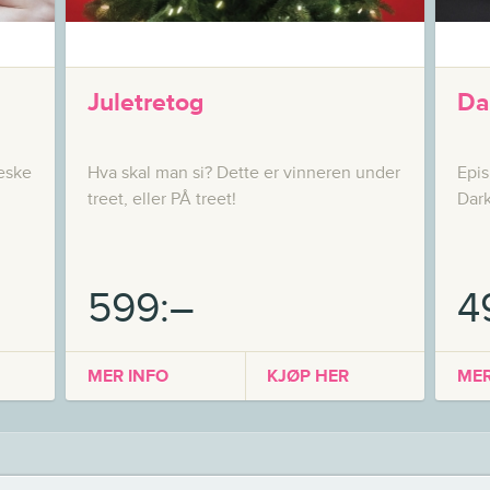
Juletretog
Da
eske
Hva skal man si? Dette er vinneren under
Epis
treet, eller PÅ treet!
Dark
599:–
4
MER INFO
KJØP HER
MER