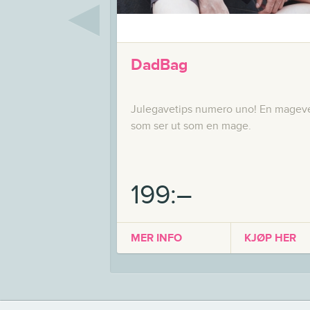
◀
DadBag
Julegavetips numero uno! En magev
som ser ut som en mage.
199:–
MER INFO
KJØP HER