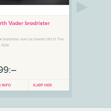
▶
rth Vader brødrister
k brødrister som tar brødet ditt til The
 Side
99:–
 INFO
KJØP HER