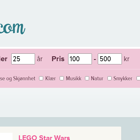
.com
år
kr
der
Pris
-
se og Skjønnhet
Klær
Musikk
Natur
Smykker
LEGO Star Wars